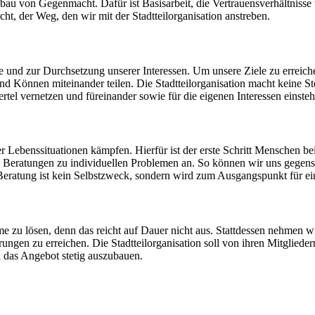
fbau von Gegenmacht. Dafür ist Basisarbeit, die Vertrauensverhältnisse
t, der Weg, den wir mit der Stadtteilorganisation anstreben.
sse und zur Durchsetzung unserer Interessen. Um unsere Ziele zu errei
d Können miteinander teilen. Die Stadtteilorganisation macht keine Stell
rtel vernetzen und füreinander sowie für die eigenen Interessen einsteh
er Lebenssituationen kämpfen. Hierfür ist der erste Schritt Menschen b
ion Beratungen zu individuellen Problemen an. So können wir uns gegen
eratung ist kein Selbstzweck, sondern wird zum Ausgangspunkt für ein
eme zu lösen, denn das reicht auf Dauer nicht aus. Stattdessen nehmen w
gen zu erreichen. Die Stadtteilorganisation soll von ihren Mitglied
i das Angebot stetig auszubauen.