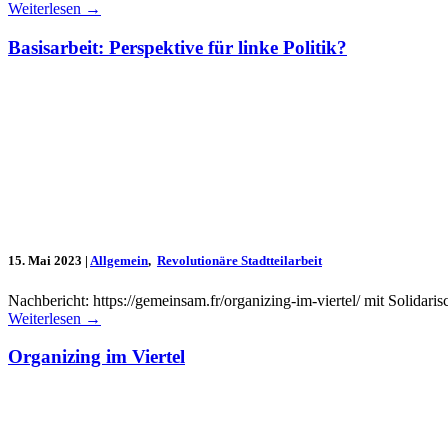
Weiterlesen
→
Basisarbeit: Perspektive für linke Politik?
15. Mai 2023
|
Allgemein
,
Revolutionäre Stadtteilarbeit
Nachbericht: https://gemeinsam.fr/organizing-im-viertel/ mit Solidari
Weiterlesen
→
Organizing im Viertel